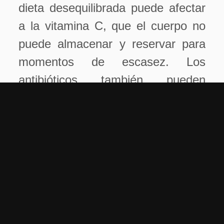
dieta desequilibrada puede afectar
a la vitamina C, que el cuerpo no
puede almacenar y reservar para
momentos de escasez. Los
antibióticos también pueden
provocar que la vitamina K no se
absorba bien.
Resuelve el problema comiendo
verduras
de hoja verde y
crucíferas (col, brócoli, coliflor…) al
vapor o solo un poco salteadas, ya
que la cocción larga destruye las