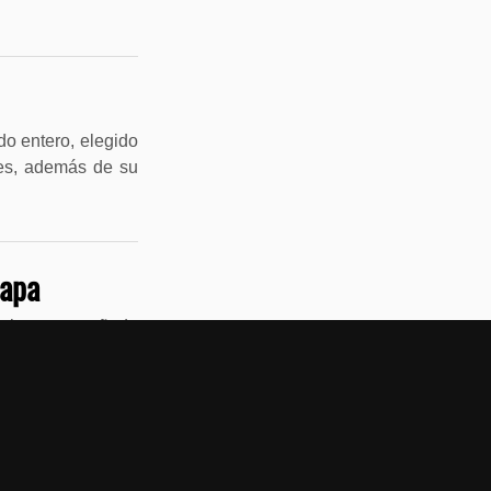
o entero, elegido
des, además de su
Papa
pa ha acompañado
ho tiempo, es un