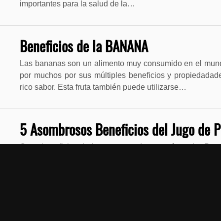
importantes para la salud de la…
Beneficios de la BANANA
Las bananas son un alimento muy consumido en el mund
por muchos por sus múltiples beneficios y propiedada
rico sabor. Esta fruta también puede utilizarse…
5 Asombrosos Beneficios del Jugo de 
Otros beneficios de la papa que desconocías… La Pa
los platillos de los panameños y americanos por muc
alimento versátil y tiene un gran aporte...