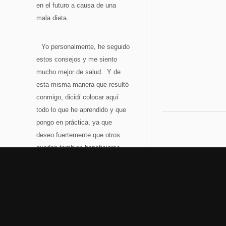
en el futuro a causa de una
mala dieta.
Yo personalmente, he seguido
estos consejos y me siento
mucho mejor de salud. Y de
esta misma manera que resultó
conmigo, dicidí colocar aquí
todo lo que he aprendido y que
pongo en práctica, ya que
deseo fuertemente que otros
puedan tambien beneficiarse
con esta información tan
valiosa.
¡Dios les bendiga!