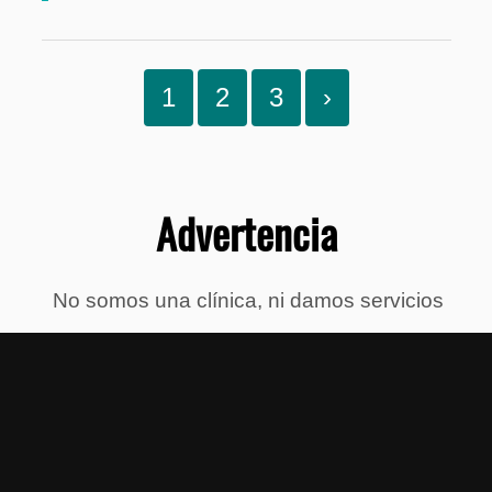
1
2
3
›
Advertencia
No somos una clínica, ni damos servicios
médicos, ni consultas. Si usted tiene
sintomas persistentes, consulte su médico
URGENTE.