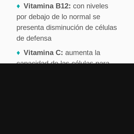
Vitamina B12:
con niveles
por debajo de lo normal se
presenta disminución de células
de defensa
Vitamina C:
aumenta la
capacidad de las células para
defender, posee una gran
capacidad antioxidante
Vitamina A:
en caso de
déficit falla la capacidad de las
células de defendernos