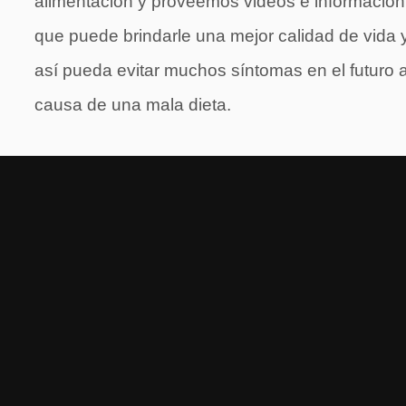
alimentación y proveemos videos e información
que puede brindarle una mejor calidad de vida 
así pueda evitar muchos síntomas en el futuro 
causa de una mala dieta.
Yo personalmente, he seguido estos consejos
y me siento mucho mejor de salud. Y de esta
misma manera que resultó conmigo, dicidí
colocar aquí todo lo que he aprendido y que
pongo en práctica, ya que deseo fuertemente
que otros puedan tambien beneficiarse con est
información tan valiosa.