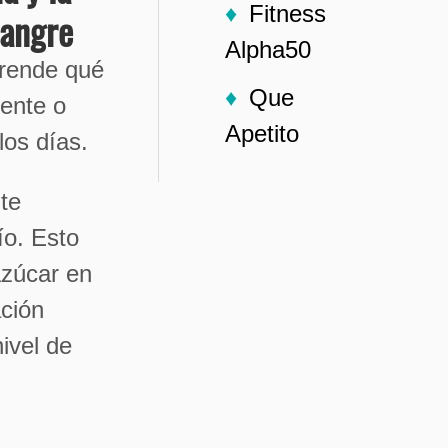
Fitness
sangre
Alpha50
prende qué
Que
mente o
Apetito
los días.
te
o. Esto
azúcar en
ación
ivel de