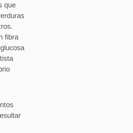
os que
verduras
tros.
 fibra
 glucosa
tista
brio
ntos
esultar