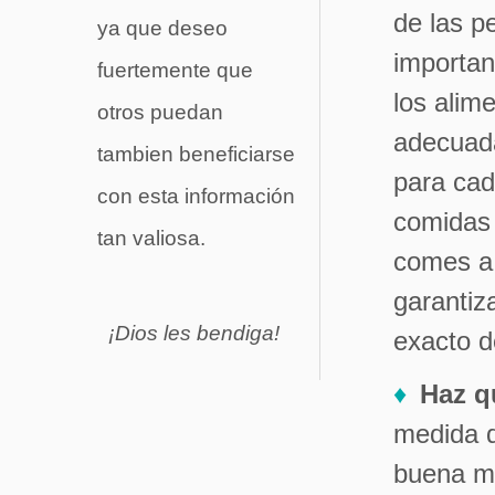
de las p
ya que deseo
importan
fuertemente que
los alim
otros puedan
adecuad
tambien beneficiarse
para cada
con esta información
comidas 
tan valiosa.
comes a
garantiz
¡Dios les bendiga!
exacto d
Haz q
medida d
buena me