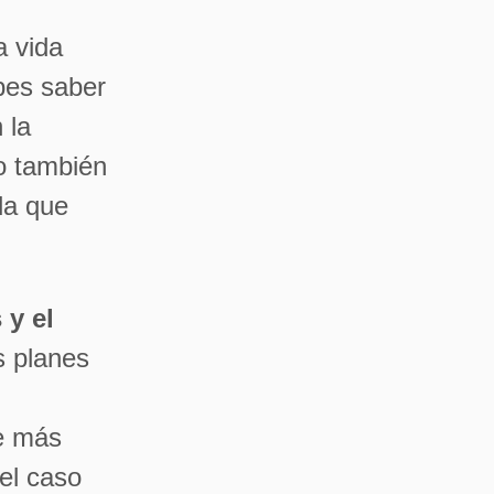
a vida
ebes saber
 la
o también
da que
 y el
 planes
ue más
 el caso