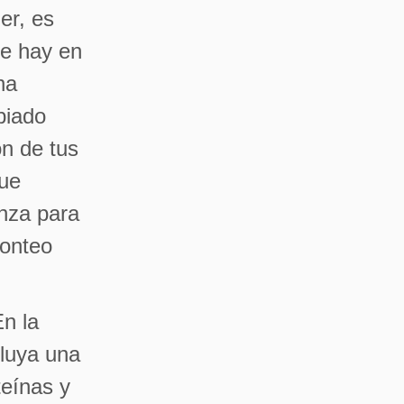
er, es
ue hay en
na
piado
ón de tus
que
nza para
conteo
n la
cluya una
teínas y