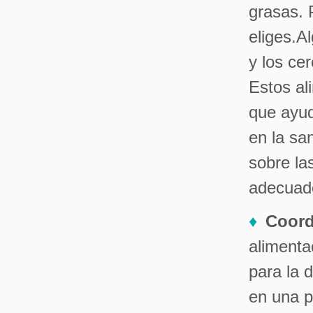
grasas. 
eliges.A
y los ce
Estos al
que ayud
en la sa
sobre la
adecuado
Coord
alimenta
para la 
en una p