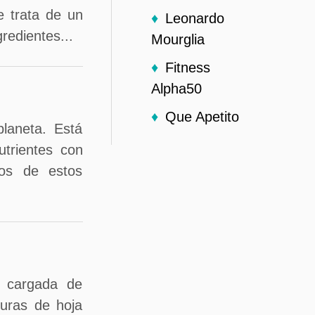
e trata de un
Leonardo
redientes...
Mourglia
Fitness
Alpha50
Que Apetito
laneta. Está
trientes con
nos de estos
á cargada de
duras de hoja