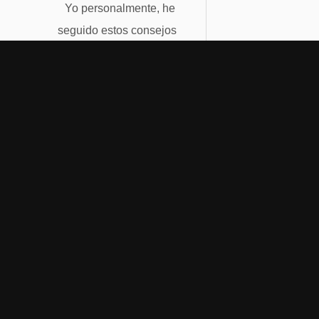
Yo personalmente, he
seguido estos consejos
y me siento mucho
mejor de salud. Y de
esta misma manera
que resultó conmigo,
dicidí colocar aquí todo
lo que he aprendido y
que pongo en práctica,
ya que deseo
fuertemente que otros
puedan tambien
beneficiarse con esta
información tan valiosa.