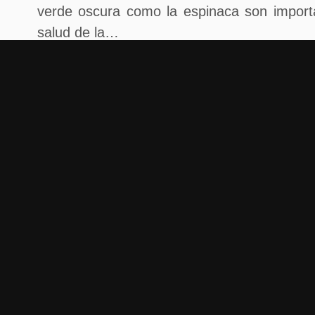
verde oscura como la espinaca son import
salud de la…
Beneficios de la CEBOLLA
La cebolla es un alimento muy antiguo y 
propiedades nutritivas y medicinales G
cebolla: propiedades, beneficios y valor nu
duda, el aspecto más negativo de la ceboll
Beneficios del VINAGRE
El vinagre de manzana es un alimento fe
tiene propiedades antioxidantes, antiinf