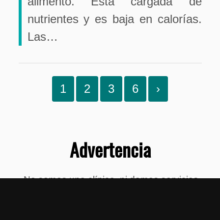
alimento. Está cargada de
nutrientes y es baja en calorías.
Las…
1
2
3
6
›
Advertencia
No somos una clínica, ni damos servicios
médicos, ni consultas. Si usted tiene
sintomas persistentes, consulte su médico