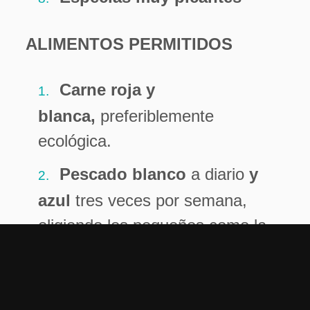
ALIMENTOS PERMITIDOS
Carne roja y
blanca,
preferiblemente
ecológica.
Pescado blanco
a diario
y
azul
tres veces por semana,
eligiendo los pequeños como la
caballa, salmonetes o
boquerones para evitar una
ingesta excesiva de residuos de