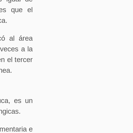
ies que el
ca.
có al área
 veces a la
 el tercer
nea.
uca, es un
ngicas.
mentaria e