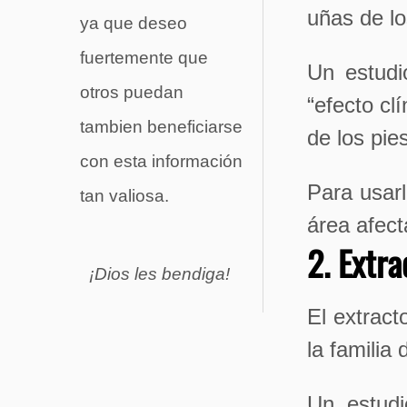
uñas de lo
ya que deseo
fuertemente que
Un estudi
otros puedan
“efecto cl
tambien beneficiarse
de los pies
con esta información
Para usar
tan valiosa.
área afect
2. Extra
¡Dios les bendiga!
El extract
la familia 
Un estud