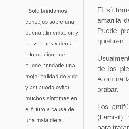
El síntom
Solo brindamos
amarilla 
consejos sobre una
Puede pro
buena alimentación y
quiebren.
proveemos videos e
información que
Usualment
puede brindarle una
de los pi
mejor calidad de vida
Afortunad
y así pueda evitar
probar.
muchos síntomas en
Los antif
el futuro a causa de
(Lamisil) 
una mala dieta.
para trata