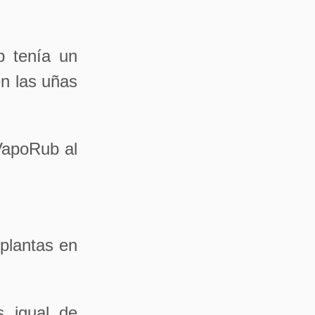
b tenía un
en las uñas
VapoRub al
 plantas en
 igual de