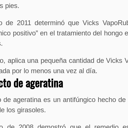
s pies.
o de 2011 determinó que Vicks VapoRu
ínico positivo” en el tratamiento del hongo 
.
lo, aplica una pequeña cantidad de Vicks 
ada por lo menos una vez al día.
cto de ageratina
o de ageratina es un antifúngico hecho de
de los girasoles.
io de 2008 demostró que el remedio es