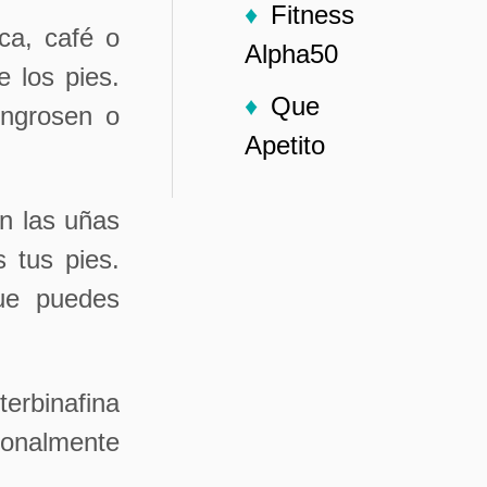
Fitness
ca, café o
Alpha50
 los pies.
Que
engrosen o
Apetito
n las uñas
 tus pies.
que puedes
erbinafina
cionalmente