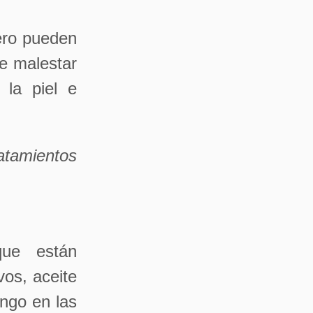
pero pueden
e malestar
la piel e
tamientos
que están
vos, aceite
ongo en las