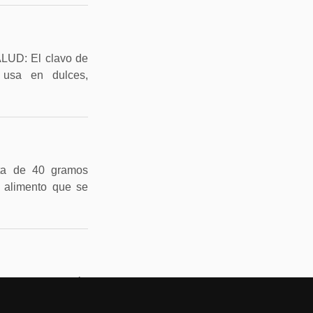
D: El clavo de
 usa en dulces,
eta de 40 gramos
n alimento que se
 moringa, también
tiliza para ayudar