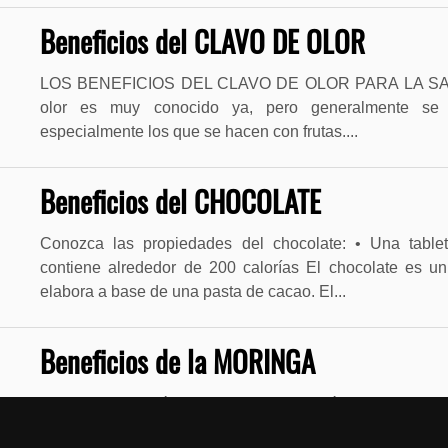
Beneficios del CLAVO DE OLOR
LOS BENEFICIOS DEL CLAVO DE OLOR PARA LA SALU
olor es muy conocido ya, pero generalmente se
especialmente los que se hacen con frutas....
Beneficios del CHOCOLATE
Conozca las propiedades del chocolate: • Una tabl
contiene alrededor de 200 calorías El chocolate es u
elabora a base de una pasta de cacao. El...
Beneficios de la MORINGA
Moringa: para qué sirve, propiedades y cómo se toma: La
llamada árbol de la vida, es una planta medicinal que se u