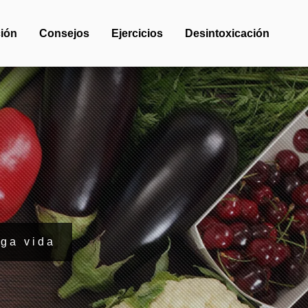
ión
Consejos
Ejercicios
Desintoxicación
rga vida