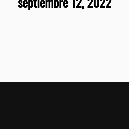
septiembre 12, 2022
Home
T&C
Privacy Policy
Healthy Food Tips © 2022-2026.